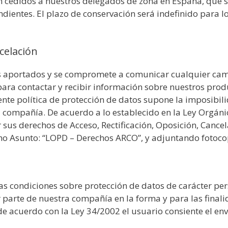
 cedidos a nuestros delegados de zona en España, que se
ndientes. El plazo de conservación será indefinido para los
celación
tos aportados y se compromete a comunicar cualquier cam
ara contactar y recibir información sobre nuestros product
ente política de protección de datos supone la imposibilid
a compañía. De acuerdo a lo establecido en la Ley Orgán
sus derechos de Acceso, Rectificación, Oposición, Cance
 Asunto: “LOPD – Derechos ARCO”, y adjuntando fotocopia
as condiciones sobre protección de datos de carácter per
arte de nuestra compañía en la forma y para las finalid
de acuerdo con la Ley 34/2002 el usuario consiente el e