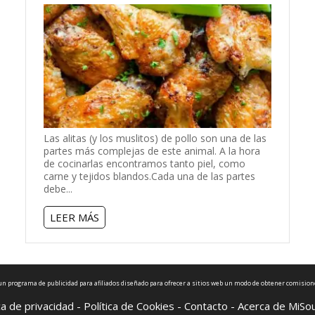
Las alitas (y los muslitos) de pollo son una de las
partes más complejas de este animal. A la hora
de cocinarlas encontramos tanto piel, como
carne y tejidos blandos.Cada una de las partes
debe...
LEER MÁS
n programa de publicidad para afiliados diseñado para ofrecer a sitios web un modo de obtener comision
ca de privacidad
-
Política de Cookies
-
Contacto
-
Acerca de MiSo