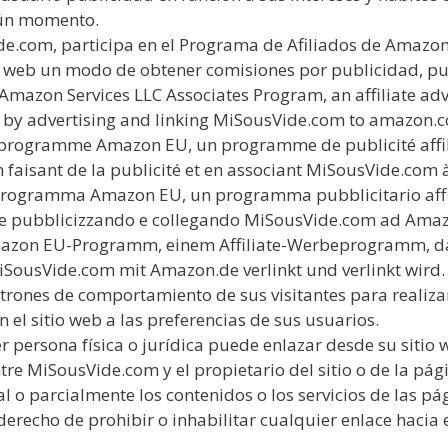
ngún momento.
Vide.com, participa en el Programa de Afiliados de Amaz
os web un modo de obtener comisiones por publicidad, pu
 Amazon Services LLC Associates Program, an affiliate ad
es by advertising and linking MiSousVide.com to amazon.
 programme Amazon EU, un programme de publicité affil
en faisant de la publicité et en associant MiSousVide.com
rogramma Amazon EU, un programma pubblicitario affili
rie pubblicizzando e collegando MiSousVide.com ad Amaz
zon EU-Programm, einem Affiliate-Werbeprogramm, das d
SousVide.com mit Amazon.de verlinkt und verlinkt wird.
rones de comportamiento de sus visitantes para realizar
 el sitio web a las preferencias de sus usuarios.
r persona física o jurídica puede enlazar desde su sitio
ntre MiSousVide.com y el propietario del sitio o de la 
 o parcialmente los contenidos o los servicios de las pá
erecho de prohibir o inhabilitar cualquier enlace hacia 