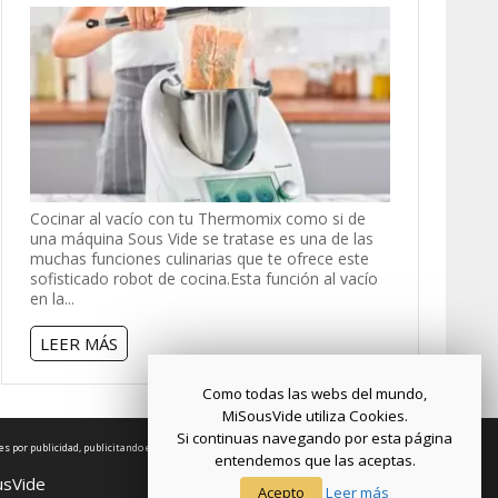
Cocinar al vacío con tu Thermomix como si de
una máquina Sous Vide se tratase es una de las
muchas funciones culinarias que te ofrece este
sofisticado robot de cocina.Esta función al vacío
en la...
LEER MÁS
Como todas las webs del mundo,
MiSousVide utiliza Cookies.
Si continuas navegando por esta página
es por publicidad, publicitando e incluyendo enlaces a Amazon.es.
entendemos que las aceptas.
usVide
Acepto
Leer más