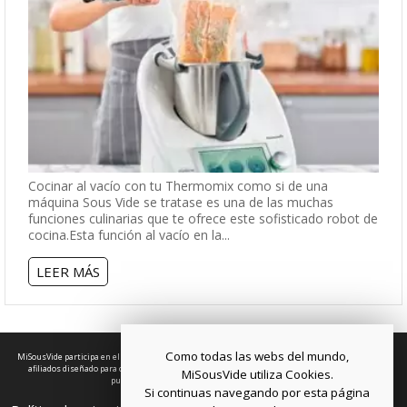
Cocinar al vacío con tu Thermomix como si de una
máquina Sous Vide se tratase es una de las muchas
funciones culinarias que te ofrece este sofisticado robot de
cocina.Esta función al vacío en la...
LEER MÁS
Como todas las webs del mundo,
MiSousVide participa en el Programa de Afiliados de Amazon EU, un programa de publicidad para
afiliados diseñado para ofrecer a sitios web un modo de obtener comisiones por publicidad,
MiSousVide utiliza Cookies.
publicitando e incluyendo enlaces a Amazon.es.
Si continuas navegando por esta página