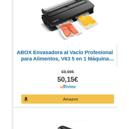
ABOX Envasadora al Vacío Profesional
para Alimentos, V63 5 en 1 Máquina
Selladora al Vacío Doméstico con
Cortador, Automático Seco y Húmedo,
69,99€
Bolsas de Vacío y Tubo para Botes
50,15€
Amazon