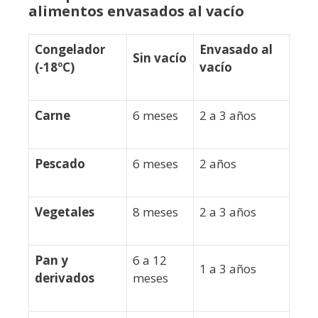
alimentos envasados al vacío
Congelador
Envasado al
Sin vacío
(-18ºC)
vacío
Carne
6 meses
2 a 3 años
Pescado
6 meses
2 años
Vegetales
8 meses
2 a 3 años
Pan y
6 a 12
1 a 3 años
derivados
meses