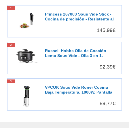
1
Princess 267003 Sous Vide Stick -
Cocina de precisión - Resistente al
agua
145,99€
2
Russell Hobbs Olla de Cocción
Lenta Sous Vide - Olla 3 en 1:
Cocinar al Vacío, Cocción Lenta y
Medidor Temperatura, Pantalla
92,39€
Digital LED, 6 Raciones, Recipiente
Extraíble de Cerámica, Negro -
25630-56
3
VPCOK Sous Vide Roner Cocina
Baja Temperatura, 1000W, Pantalla
LCD táctil, Temporizador, Cocinero
Circulador, Máquina de Cocción al
89,77€
Vacío de Acero Inoxidable,
Recetario