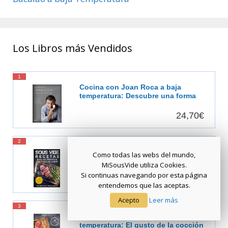
Los Libros más Vendidos
1
Cocina con Joan Roca a baja
temperatura: Descubre una forma
de cocinar más sabrosa, más
saludable [Español]
24,70€
2
Sous Vide recetas para no perder ni
Como todas las webs del mundo,
una pizca de sabor: El placer de
MiSousVide utiliza Cookies.
cocinar al vacío
Si continuas navegando por esta página
Agotado
entendemos que las aceptas.
Acepto
Leer más
3
Sous Vide cocina a baja
temperatura: El gusto de la cocción