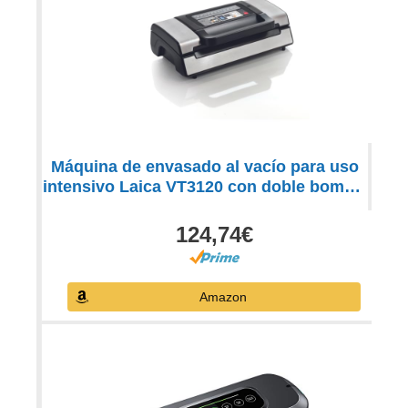
Máquina de envasado al vacío para uso
intensivo Laica VT3120 con doble bomba,
sellado doble para mayor seguridad,
capacidad de aspiración 20 l/min, 130 W,
124,74€
incluye tubo para contenedores.
Amazon