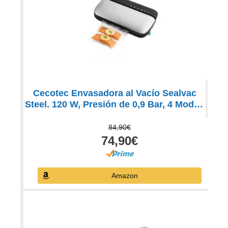
Cecotec Envasadora al Vacío Sealvac
Steel. 120 W, Presión de 0,9 Bar, 4 Modos
de Funcionamiento, Compatible con
Bolsas Genéricas, Incluye 5 Bolsas,
84,90€
Toma y Tubo para botes y Rollo gofrado
74,90€
Amazon