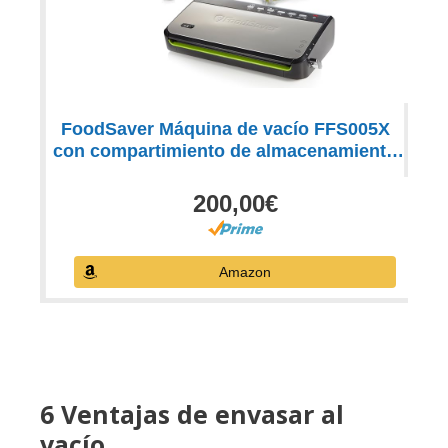
FoodSaver Máquina de vacío FFS005X
con compartimiento de almacenamiento
de rodillos y cortadores, función de pulso
para alimentos frágiles, incluye
200,00€
accesorios y bolsas de vacío a juego
Amazon
6 Ventajas de envasar al
vacío