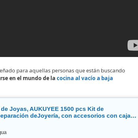
iseñado para aquellas personas que están buscando
arse en el mundo de la
cocina al vacío a baja
n de Joyas, AUKUYEE 1500 pcs Kit de
eparación deJoyería, con accesorios con caja
tes joyas o artesanía de DIY para principiantes 
gua