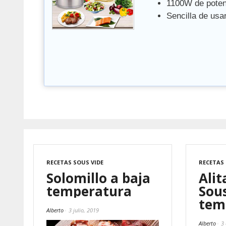
1100W de poten
Sencilla de usa
RECETAS SOUS VIDE
RECETAS 
Solomillo a baja
Alit
temperatura
Sous
tem
Alberto
3 julio, 2019
Alberto
3