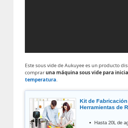
Este sous vide de Aukuyee es un producto d
comprar
una máquina sous vide para inici
temperatura
.
Kit de Fabricació
Herramientas de R
para hacer pendien
profesionales
Hasta 20L de a