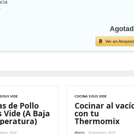
cia
r
Agotad
Ver en Amazon
SOUS VIDE
COCINA SOUS VIDE
as de Pollo
Cocinar al vací
 Vide (A Baja
con tu
peratura)
Thermomix
 enero, 2020
Alberto
18 diciembre, 2019