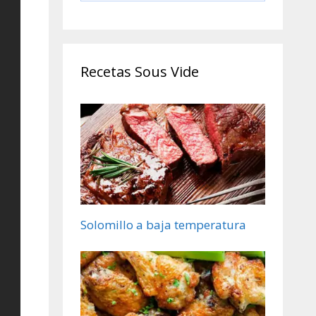
Cocinero Circulador,
Máquina de Cocción
al Vacío de Acero
Inoxidable, Recetario
Recetas Sous Vide
Solomillo a baja temperatura