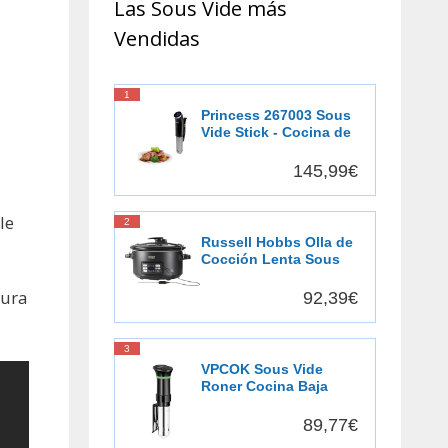
Las Sous Vide más
Vendidas
1
Princess 267003 Sous
Vide Stick - Cocina de
precisión - Resistente
al agua
145,99€
le
2
Russell Hobbs Olla de
Cocción Lenta Sous
Vide - Olla 3 en 1:
Cocinar al Vacío,
tura
92,39€
Cocción Lenta y
Medidor Temperatura,
Pantalla Digital LED, 6
3
Raciones, Recipiente
VPCOK Sous Vide
Extraíble de Cerámica,
Roner Cocina Baja
Negro - 25630-56
Temperatura, 1000W,
Pantalla LCD táctil,
89,77€
Temporizador,