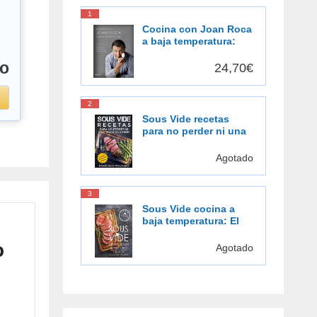
1
Cocina con Joan Roca
a baja temperatura:
Descubre una forma
o
de cocinar más
24,70€
sabrosa, más
saludable [Español]
2
Sous Vide recetas
para no perder ni una
pizca de sabor: El
placer de cocinar al
Agotado
vacío
3
Sous Vide cocina a
baja temperatura: El
gusto de la cocción al
o
vacío
Agotado