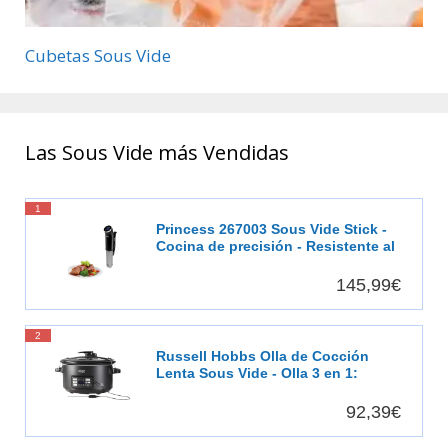
Cubetas Sous Vide
Las Sous Vide más Vendidas
1
Princess 267003 Sous Vide Stick -
Cocina de precisión - Resistente al
agua
145,99€
2
Russell Hobbs Olla de Cocción
Lenta Sous Vide - Olla 3 en 1:
Cocinar al Vacío, Cocción Lenta y
Medidor Temperatura, Pantalla
92,39€
Digital LED, 6 Raciones, Recipiente
Extraíble de Cerámica, Negro -