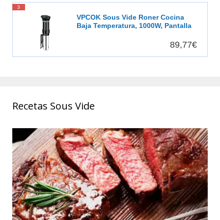
25630-56
3
VPCOK Sous Vide Roner Cocina
Baja Temperatura, 1000W, Pantalla
LCD táctil, Temporizador, Cocinero
Circulador, Máquina de Cocción al
89,77€
Vacío de Acero Inoxidable,
Recetario
Recetas Sous Vide