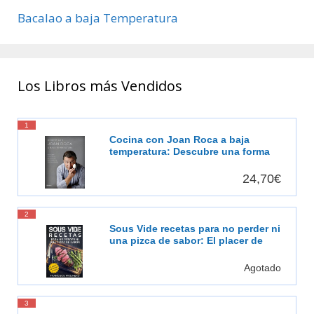
Bacalao a baja Temperatura
Los Libros más Vendidos
1
Cocina con Joan Roca a baja
temperatura: Descubre una forma
de cocinar más sabrosa, más
saludable [Español]
24,70€
2
Sous Vide recetas para no perder ni
una pizca de sabor: El placer de
cocinar al vacío
Agotado
3