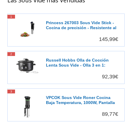
Las Sous Vide más Vendidas
1
Princess 267003 Sous Vide Stick -
Cocina de precisión - Resistente al
agua
145,99€
2
Russell Hobbs Olla de Cocción
Lenta Sous Vide - Olla 3 en 1:
Cocinar al Vacío, Cocción Lenta y
Medidor Temperatura, Pantalla
92,39€
Digital LED, 6 Raciones, Recipiente
Extraíble de Cerámica, Negro -
25630-56
3
VPCOK Sous Vide Roner Cocina
Baja Temperatura, 1000W, Pantalla
LCD táctil, Temporizador, Cocinero
Circulador, Máquina de Cocción al
89,77€
Vacío de Acero Inoxidable,
Recetario