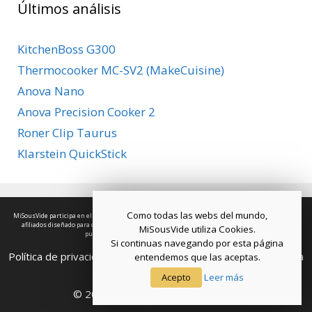
Últimos análisis
KitchenBoss G300
Thermocooker MC-SV2 (MakeCuisine)
Anova Nano
Anova Precision Cooker 2
Roner Clip Taurus
Klarstein QuickStick
Como todas las webs del mundo,
MiSousVide participa en el Programa de Afiliados de Amazon EU, un programa de publicidad para
afiliados diseñado para ofrecer a sitios web un modo de obtener comisiones por publicidad,
MiSousVide utiliza Cookies.
publicitando e incluyendo enlaces a Amazon.es.
Si continuas navegando por esta página
Política de privacidad
-
Política de Cookies
-
Contacto
-
Acerca
entendemos que las aceptas.
de MiSousVide
Acepto
Leer más
© 2026 Copyright MiSousVide.com