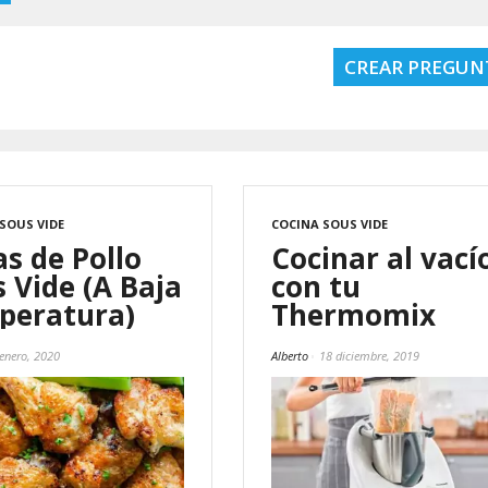
CREAR PREGUN
SOUS VIDE
COCINA SOUS VIDE
as de Pollo
Cocinar al vací
 Vide (A Baja
con tu
peratura)
Thermomix
 enero, 2020
Alberto
18 diciembre, 2019