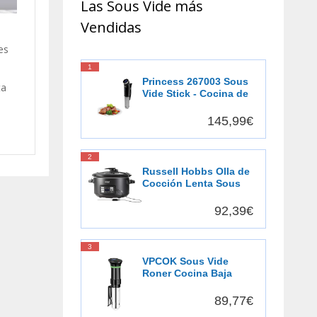
Las Sous Vide más
Vendidas
es
1
Princess 267003 Sous
ta
Vide Stick - Cocina de
precisión - Resistente
al agua
145,99€
2
Russell Hobbs Olla de
Cocción Lenta Sous
Vide - Olla 3 en 1:
Cocinar al Vacío,
92,39€
Cocción Lenta y
Medidor Temperatura,
Pantalla Digital LED, 6
3
Raciones, Recipiente
VPCOK Sous Vide
Extraíble de Cerámica,
Roner Cocina Baja
Negro - 25630-56
Temperatura, 1000W,
Pantalla LCD táctil,
89,77€
Temporizador,