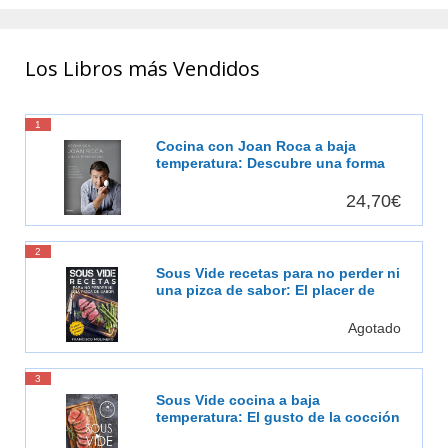
Los Libros más Vendidos
1
Cocina con Joan Roca a baja
temperatura: Descubre una forma
de cocinar más sabrosa, más
saludable [Español]
24,70€
2
Sous Vide recetas para no perder ni
una pizca de sabor: El placer de
cocinar al vacío
Agotado
3
Sous Vide cocina a baja
temperatura: El gusto de la cocción
al vacío