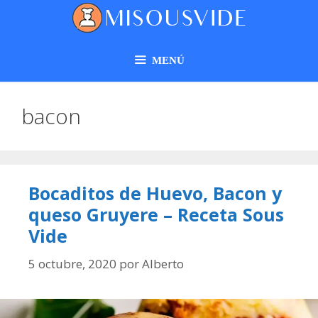
MENÚ
bacon
Bocaditos de Huevo, Bacon y
queso Gruyere – Receta Sous
Vide
5 octubre, 2020
por
Alberto