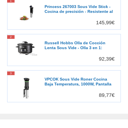
1
Princess 267003 Sous Vide Stick -
Cocina de precisión - Resistente al
agua
145,99€
2
Russell Hobbs Olla de Cocción
Lenta Sous Vide - Olla 3 en 1:
Cocinar al Vacío, Cocción Lenta y
Medidor Temperatura, Pantalla
92,39€
Digital LED, 6 Raciones, Recipiente
Extraíble de Cerámica, Negro -
25630-56
3
VPCOK Sous Vide Roner Cocina
Baja Temperatura, 1000W, Pantalla
LCD táctil, Temporizador, Cocinero
Circulador, Máquina de Cocción al
89,77€
Vacío de Acero Inoxidable,
Recetario