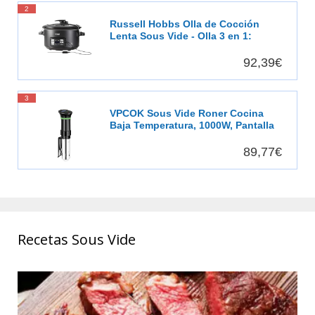
2
Russell Hobbs Olla de Cocción
Lenta Sous Vide - Olla 3 en 1:
Cocinar al Vacío, Cocción Lenta y
Medidor Temperatura, Pantalla
92,39€
Digital LED, 6 Raciones, Recipiente
Extraíble de Cerámica, Negro -
25630-56
3
VPCOK Sous Vide Roner Cocina
Baja Temperatura, 1000W, Pantalla
LCD táctil, Temporizador, Cocinero
Circulador, Máquina de Cocción al
89,77€
Vacío de Acero Inoxidable,
Recetario
Recetas Sous Vide