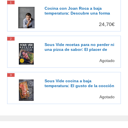
1
Cocina con Joan Roca a baja
temperatura: Descubre una forma
de cocinar más sabrosa, más
saludable [Español]
24,70€
2
Sous Vide recetas para no perder ni
una pizca de sabor: El placer de
cocinar al vacío
Agotado
3
Sous Vide cocina a baja
temperatura: El gusto de la cocción
al vacío
Agotado