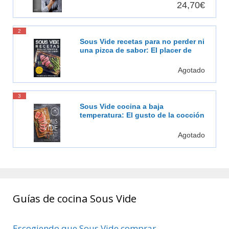
saludable [Español]
24,70€
2
Sous Vide recetas para no perder ni
una pizca de sabor: El placer de
cocinar al vacío
Agotado
3
Sous Vide cocina a baja
temperatura: El gusto de la cocción
al vacío
Agotado
Guías de cocina Sous Vide
Escogiendo que Sous Vide comprar