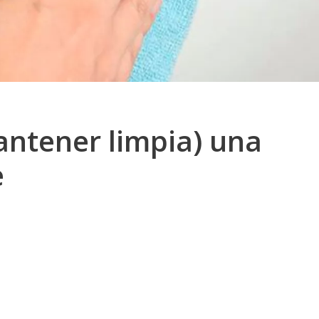
antener limpia) una
e