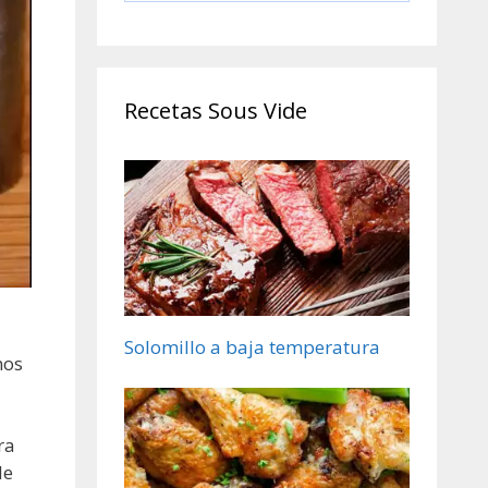
Cocinero Circulador,
Máquina de Cocción
al Vacío de Acero
Inoxidable, Recetario
Recetas Sous Vide
Solomillo a baja temperatura
mos
ra
le