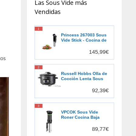
Las Sous Vide más
Vendidas
1
Princess 267003 Sous
Vide Stick - Cocina de
precisión - Resistente
al agua
145,99€
tos
2
Russell Hobbs Olla de
Cocción Lenta Sous
Vide - Olla 3 en 1:
Cocinar al Vacío,
92,39€
Cocción Lenta y
Medidor Temperatura,
Pantalla Digital LED, 6
3
Raciones, Recipiente
VPCOK Sous Vide
Extraíble de Cerámica,
Roner Cocina Baja
Negro - 25630-56
Temperatura, 1000W,
Pantalla LCD táctil,
89,77€
Temporizador,