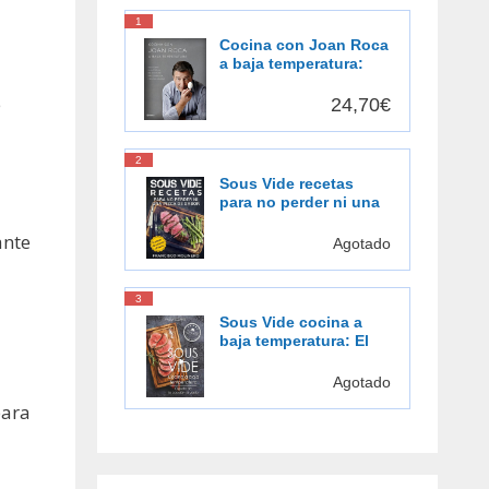
1
Cocina con Joan Roca
a baja temperatura:
Descubre una forma
de cocinar más
e
24,70€
sabrosa, más
saludable [Español]
2
Sous Vide recetas
para no perder ni una
pizca de sabor: El
ante
placer de cocinar al
Agotado
vacío
3
Sous Vide cocina a
baja temperatura: El
gusto de la cocción al
vacío
Agotado
para