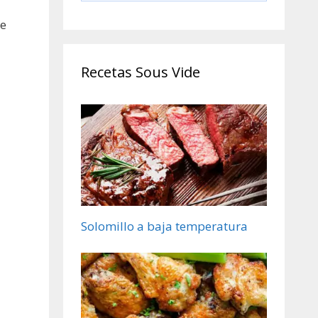
Cocinero Circulador,
Máquina de Cocción
ue
al Vacío de Acero
Inoxidable, Recetario
Recetas Sous Vide
Solomillo a baja temperatura