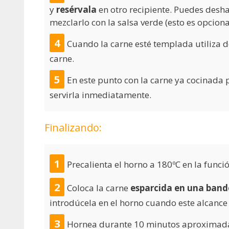
y
resérvala
en otro recipiente. Puedes desha
mezclarlo con la salsa verde (esto es opciona
Cuando la carne esté templada utiliza 
carne.
En este punto con la carne ya cocinada 
servirla inmediatamente.
Finalizando:
Precalienta el horno a 180ºC en la funció
Coloca la carne
esparcida en una band
introdúcela en el horno cuando este alcanc
Hornea durante 10 minutos aproxima