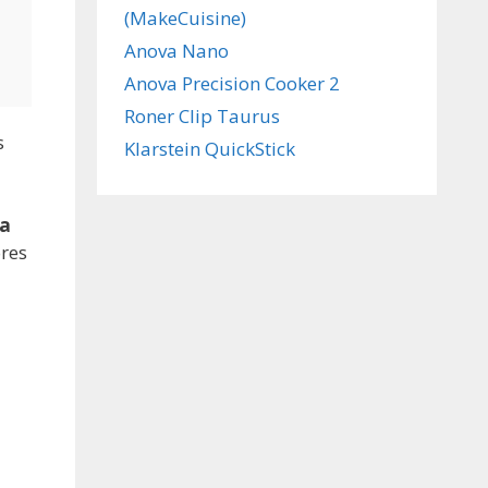
(MakeCuisine)
Anova Nano
Anova Precision Cooker 2
Roner Clip Taurus
s
Klarstein QuickStick
na
ores