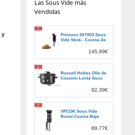
Las Sous Vide más
Vendidas
1
 y
Princess 267003 Sous
Vide Stick - Cocina de
precisión - Resistente
al agua
145,99€
2
Russell Hobbs Olla de
Cocción Lenta Sous
Vide - Olla 3 en 1:
Cocinar al Vacío,
92,39€
Cocción Lenta y
Medidor Temperatura,
Pantalla Digital LED, 6
3
Raciones, Recipiente
VPCOK Sous Vide
Extraíble de Cerámica,
Roner Cocina Baja
Negro - 25630-56
Temperatura, 1000W,
Pantalla LCD táctil,
89,77€
Temporizador,