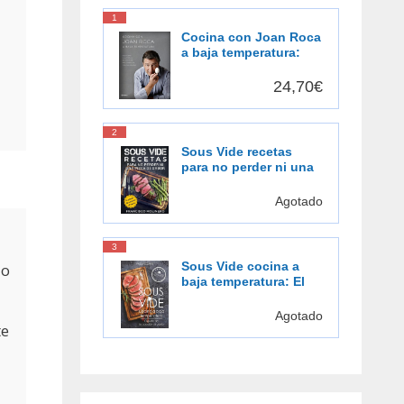
1
Cocina con Joan Roca
a baja temperatura:
Descubre una forma
de cocinar más
24,70€
sabrosa, más
saludable [Español]
2
Sous Vide recetas
para no perder ni una
pizca de sabor: El
placer de cocinar al
Agotado
vacío
3
Sous Vide cocina a
do
baja temperatura: El
gusto de la cocción al
vacío
Agotado
te