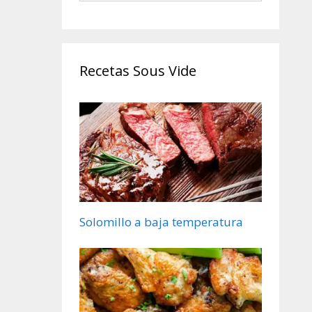
Cocinero Circulador,
Máquina de Cocción
al Vacío de Acero
Inoxidable, Recetario
Recetas Sous Vide
Solomillo a baja temperatura