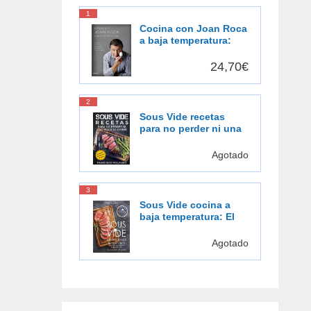
1
Cocina con Joan Roca
a baja temperatura:
Descubre una forma
de cocinar más
24,70€
sabrosa, más
saludable [Español]
2
Sous Vide recetas
para no perder ni una
pizca de sabor: El
placer de cocinar al
Agotado
vacío
3
Sous Vide cocina a
baja temperatura: El
gusto de la cocción al
vacío
Agotado