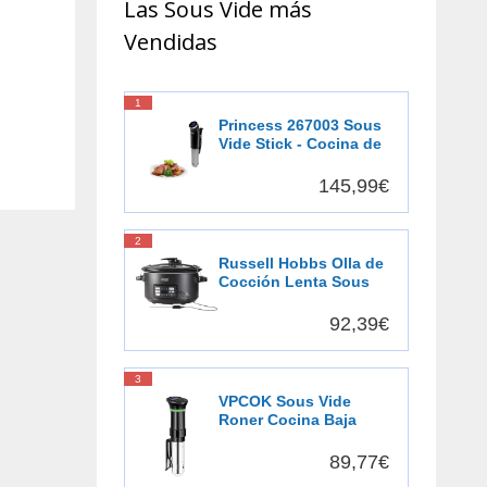
Las Sous Vide más
Vendidas
1
Princess 267003 Sous
Vide Stick - Cocina de
precisión - Resistente
al agua
145,99€
2
Russell Hobbs Olla de
Cocción Lenta Sous
Vide - Olla 3 en 1:
Cocinar al Vacío,
92,39€
Cocción Lenta y
Medidor Temperatura,
Pantalla Digital LED, 6
3
Raciones, Recipiente
VPCOK Sous Vide
Extraíble de Cerámica,
Roner Cocina Baja
Negro - 25630-56
Temperatura, 1000W,
Pantalla LCD táctil,
89,77€
Temporizador,