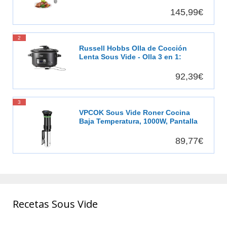
agua
145,99€
2
Russell Hobbs Olla de Cocción
Lenta Sous Vide - Olla 3 en 1:
Cocinar al Vacío, Cocción Lenta y
Medidor Temperatura, Pantalla
92,39€
Digital LED, 6 Raciones, Recipiente
Extraíble de Cerámica, Negro -
25630-56
3
VPCOK Sous Vide Roner Cocina
Baja Temperatura, 1000W, Pantalla
LCD táctil, Temporizador, Cocinero
Circulador, Máquina de Cocción al
89,77€
Vacío de Acero Inoxidable,
Recetario
Recetas Sous Vide