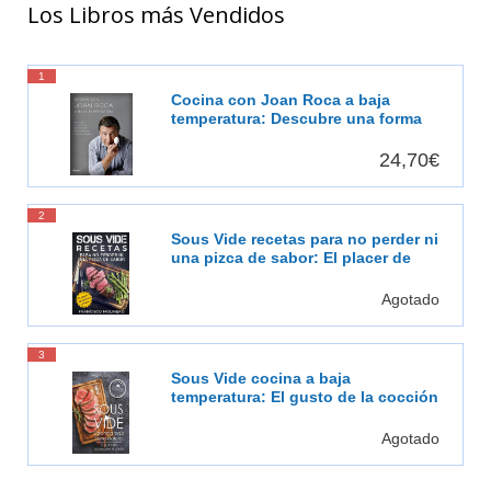
Los Libros más Vendidos
1
Cocina con Joan Roca a baja
temperatura: Descubre una forma
de cocinar más sabrosa, más
saludable [Español]
24,70€
2
Sous Vide recetas para no perder ni
una pizca de sabor: El placer de
cocinar al vacío
Agotado
3
Sous Vide cocina a baja
temperatura: El gusto de la cocción
al vacío
Agotado