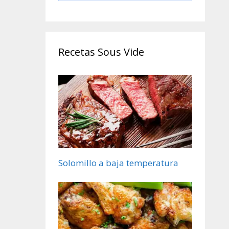
Cocinero Circulador,
Máquina de Cocción
al Vacío de Acero
Inoxidable, Recetario
Recetas Sous Vide
Solomillo a baja temperatura