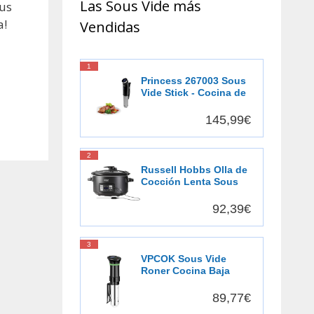
Las Sous Vide más
ous
a!
Vendidas
1
Princess 267003 Sous
Vide Stick - Cocina de
precisión - Resistente
al agua
145,99€
2
Russell Hobbs Olla de
Cocción Lenta Sous
Vide - Olla 3 en 1:
Cocinar al Vacío,
92,39€
Cocción Lenta y
Medidor Temperatura,
Pantalla Digital LED, 6
3
Raciones, Recipiente
VPCOK Sous Vide
Extraíble de Cerámica,
Roner Cocina Baja
Negro - 25630-56
Temperatura, 1000W,
Pantalla LCD táctil,
89,77€
Temporizador,