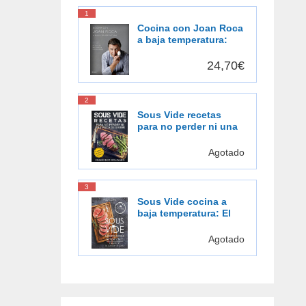
1
Cocina con Joan Roca
a baja temperatura:
Descubre una forma
de cocinar más
24,70€
sabrosa, más
saludable [Español]
2
Sous Vide recetas
para no perder ni una
pizca de sabor: El
placer de cocinar al
Agotado
vacío
3
Sous Vide cocina a
baja temperatura: El
gusto de la cocción al
vacío
Agotado